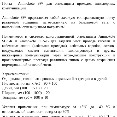
Плита Ammokote SW для огнезащиты проходок инженерных
коммуникаций.
Ammokote SW представляет собой жесткую минераловатную плиту
различной толщины, изготовленную из базальтовой ваты с
нанесенным огнезащитным покрытием.
Применяется в системах конструкционной огнезащиты Ammokote
SCS-К и Ammokote SCS-B для заделки мест прохода кабелей и
кабельных линий (кабельная проходка), кабельных коробов, лотков,
воздуховодов систем вентиляции, шинопроводов и других
инженерных коммуникаций через ограждающие конструкции и
противопожарные преграды различных типов с целью сохранения
нормированной огнестойкости.
Характеристики:
Однородная, сплошная с ровными гранями,без трещин и вздутий
Плотность плиты, кг/м3
90 ÷ 180
Длина, мм (100 ÷ 1500) ± 20
Ширина, мм (100 ÷1000) ± 20
Толщина, мм (20 ÷ 100) ± 10
Условия применения: при температуре от +5°С до +40 °С и
относительной влажности воздуха до 80%.
Условия эксплуатации: при температурах от -30 °С до +60 °С и