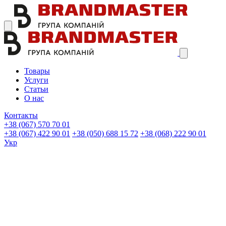
Товары
Услуги
Статьи
О нас
Контакты
+38 (067)
570 70 01
+38 (067)
422 90 01
+38 (050)
688 15 72
+38 (068)
222 90 01
Укр