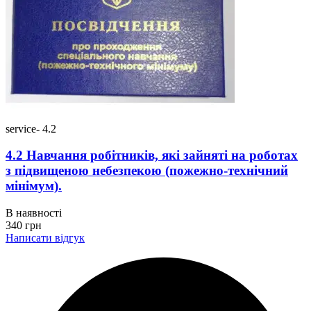
service- 4.2
4.2 Навчання робітників, які зайняті на роботах
з підвищеною небезпекою (пожежно-технічний
мінімум).
В наявності
340
грн
Написати відгук