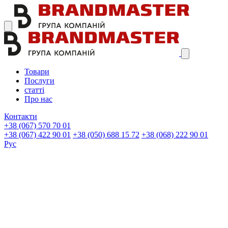
Товари
Послуги
статті
Про нас
Контакти
+38 (067)
570 70 01
+38 (067)
422 90 01
+38 (050)
688 15 72
+38 (068)
222 90 01
Рус